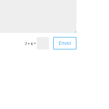
Envoi
=
7 + 6