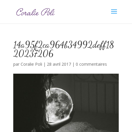
14a95f2ca964b34992deff18
20237206
par
Coralie Poli
|
28 avril 2017
|
0 commentaires