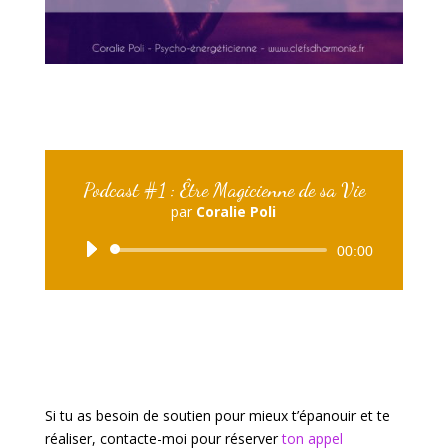
Podcast #1 : Être Magicien·ne de sa Vie
par
Coralie Poli
Lecteur
00:00
audio
Si tu as besoin de soutien pour mieux t’épanouir et te
réaliser, contacte-moi pour réserver
ton appel