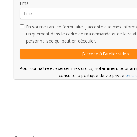
Email
En soumettant ce formulaire, j'accepte que mes informat
uniquement dans le cadre de ma demande et de la relat
personnalisée qui peut en découler.
J'accède à l'atelier vidéo
Pour connaître et exercer mes droits, notamment pour an
consulte la politique de vie privée
en cli