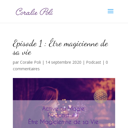
Episode 1 : Être magicien·ne de
sa vie
par
Coralie Poli
|
14 septembre 2020
|
Podcast
|
0
commentaires