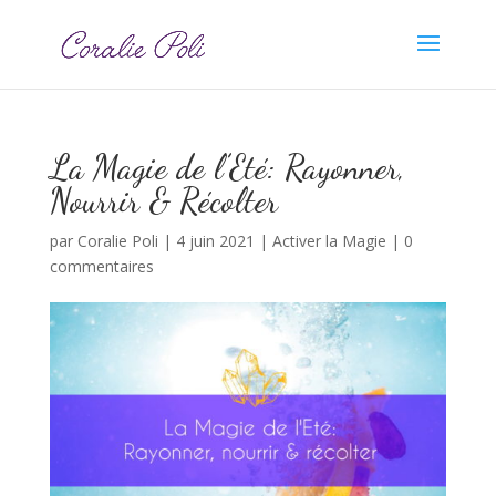
La Magie de l’Eté: Rayonner,
Nourrir & Récolter
par
Coralie Poli
|
4 juin 2021
|
Activer la Magie
|
0
commentaires