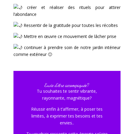
créer et réaliser des rituels pour attirer
l’abondance
Ressentir de la gratitude pour toutes les récoltes
Mettre en œuvre ce mouvement de lâcher prise
continuer à prendre soin de notre jardin intérieur
comme extérieur 🙂
Envie d'être accompagné·e?
Tu souhaites te sentir vibrante,
rayonnante, magnétique?
Réussir enfin à t’affirmer, à poser tes
limites, à exprimer tes besoins et tes
envies..
Tu voudrais ressentir cette énergie solaire