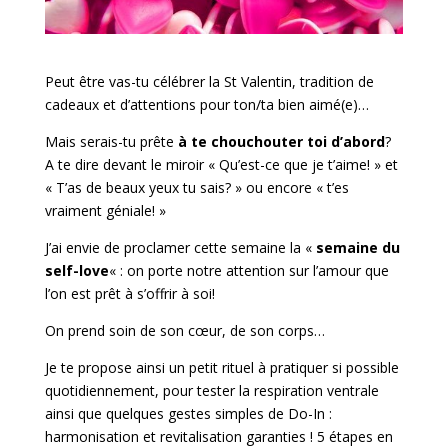
Peut être vas-tu célébrer la St Valentin, tradition de
cadeaux et d’attentions pour ton/ta bien aimé(e)…
Mais serais-tu prête
à te chouchouter toi d’abord
?
A te dire devant le miroir « Qu’est-ce que je t’aime! » et
« T’as de beaux yeux tu sais? » ou encore « t’es
vraiment géniale! »
J’ai envie de proclamer cette semaine la «
semaine du
self-love
« : on porte notre attention sur l’amour que
l’on est prêt à s’offrir à soi!
On prend soin de son cœur, de son corps…
Je te propose ainsi un petit rituel à pratiquer si possible
quotidiennement, pour tester la respiration ventrale
ainsi que quelques gestes simples de Do-In :
harmonisation et revitalisation garanties ! 5 étapes en