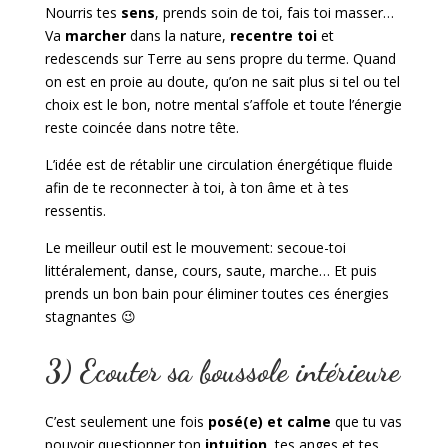
Nourris tes
sens
, prends soin de toi, fais toi masser…
Va
marcher
dans la nature,
recentre toi
et
redescends sur Terre au sens propre du terme. Quand
on est en proie au doute, qu’on ne sait plus si tel ou tel
choix est le bon, notre mental s’affole et toute l’énergie
reste coincée dans notre tête.
L’idée est de rétablir une circulation énergétique fluide
afin de te reconnecter à toi, à ton âme et à tes
ressentis.
Le meilleur outil est le mouvement: secoue-toi
littéralement, danse, cours, saute, marche… Et puis
prends un bon bain pour éliminer toutes ces énergies
stagnantes 😉
3) Ecouter sa boussole intérieure
C’est seulement une fois
posé(e) et calme
que tu vas
pouvoir questionner ton
intuition
, tes anges et tes