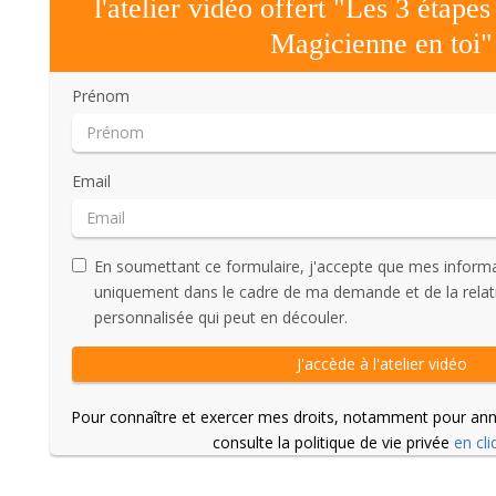
l'atelier vidéo offert "Les 3 étapes
Magicienne en toi"
Prénom
Email
En soumettant ce formulaire, j'accepte que mes informat
uniquement dans le cadre de ma demande et de la relat
personnalisée qui peut en découler.
J'accède à l'atelier vidéo
Pour connaître et exercer mes droits, notamment pour an
consulte la politique de vie privée
en cli