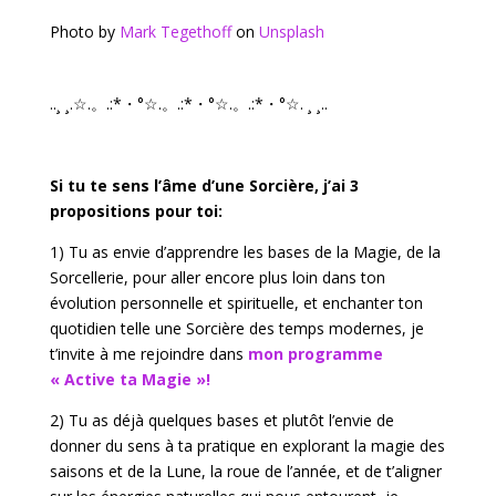
Photo by
Mark Tegethoff
on
Unsplash
..¸ ¸.☆.。.:*・°☆.。.:*・°☆.。.:*・°☆. ¸ ¸..
Si tu te sens l’âme d’une Sorcière, j’ai 3
propositions pour toi:
1) Tu as envie d’apprendre les bases de la Magie, de la
Sorcellerie, pour aller encore plus loin dans ton
évolution personnelle et spirituelle, et enchanter ton
quotidien telle une Sorcière des temps modernes, je
t’invite à me rejoindre dans
mon programme
« Active ta Magie »!
2) Tu as déjà quelques bases et plutôt l’envie de
donner du sens à ta pratique en explorant la magie des
saisons et de la Lune, la roue de l’année, et de t’aligner